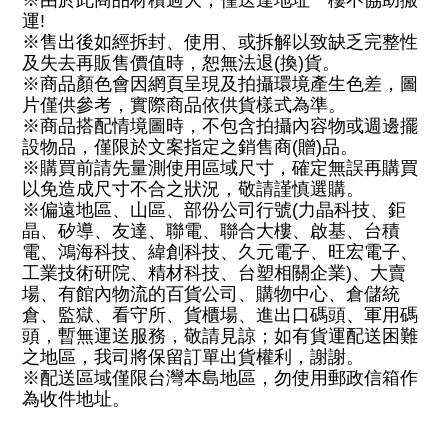
※由於此商品材積過大，僅送達地址一樓不協助搬
運
!
※售出後如經拆封、使用、或拆解以致缺乏完整性
及失去再販售價值時，恕無法退
(
換
)
貨。
※商品顏色會因網頁呈現及拍攝環境產生色差，圖
片僅供參考，實際商品依供貨樣式為準。
※商品搭配情境圖時，不包含拍攝內容物或週邊擺
設物品，僅限於文案指定之銷售商
(
贈
)
品。
※購買前請先量測使用區域尺寸，確定無誤再購買
以免造成尺寸不合之狀況，敬請謹慎選購。
※偏遠地區、山區、部份公司行號
(
力晶科技、鉅
晶、矽導、友達、聯電、聯合大樓、啟基、台積
電、鴻海科技、緯創科技、久元電子、旺宏電子、
工業技術研院、精材科技、台塑相關企業
)
、大賣
場、有館內物流的百貨公司、購物中心、倉儲統
倉、監獄、看守所、貨櫃場、進出口碼頭、軍用碼
頭，暫無運送服務，敬請見諒；如有貨運配送困難
之地區，我司將保留訂單出貨權利，謝謝。
※配送區域僅限台灣本島地區，勿使用郵政信箱作
為收件地址。