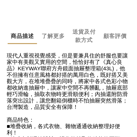
送貨及付
商品描述
了解更多
顧客評價
款方式
現代人重視視覺感受，但是要兼具住的舒服也要讓
家中有美觀又實用的空間，恰恰好有了
《真心良
品》
KEYWAY聯府方舟鏡面抽屜整理箱
(43L)
，他
不但擁有任意風格都好搭的萬用白色，既好搭又美
觀大方，在堆堆疊疊的同時，將家中各式色彩小物
都收納進抽屜中，讓家中空間不再髒亂，抽屜底部
輕巧滑輪，抽取衣物時更滑順便利；內抽還附防滑
落突出設計，讓您翻箱倒櫃時不怕抽屜突然滑落；
台灣製造，品質安全有保障！
商品特色：
■
堆疊收納，各式衣物、雜物通通收納整理好便
利！