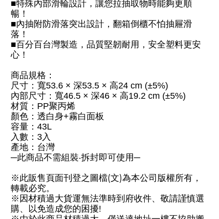
■
特殊內部滑輪設計，讓您拉抽取物時能夠更順
暢！
■
內抽附防滑落突出設計，翻箱倒櫃不怕抽屜滑
落！
■
百分百台灣製造，品質堅韌耐用，安全塑料更安
心！
商品規格：
尺寸：寬
53.6 ×
深
53.5 ×
高
24 cm (±5%)
內部尺寸：寬46.5 × 深46 × 高19.2 cm (±5%)
材質：
PP
聚丙烯
顏色：透白身
+
霧白面板
容量：
43L
入數：
3
入
產地：台灣
─
此商品不需組裝
‧
拆封即可使用
─
(
)
※此販售頁面刊登之圖檔
文
為本公司版權所有，
轉載必究。
※因材積過大貨運無法準時到府收件、敬請謹慎選
購、以免造成您的困擾
!