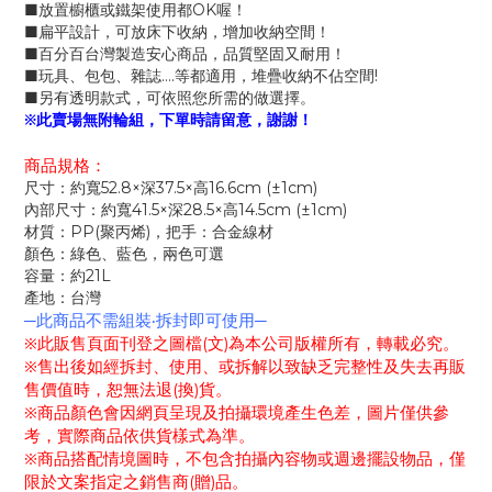
■放置櫥櫃或鐵架使用都
OK
喔！
■扁平設計，可放床下收納，增加收納空間！
■百分百台灣製造安心商品，品質堅固又耐用！
■玩具、包包、雜誌
….
等都適用，堆疊收納不佔空間
!
■另有透明款式，可依照您所需的做選擇。
※此賣場無附輪組，下單時請留意，謝謝！
商品規格：
尺寸：約寬
52.8
×深
37.5
×高
16.6cm (
±
1cm)
內部尺寸：約寬
41.5
×深
28.5
×高
14.5cm (
±
1cm)
材質：
PP(
聚丙烯
)
，把手：合金線材
顏色：綠色、藍色，兩色可選
容量：約
21L
產地：台灣
─此商品不需組裝
‧
拆封即可使用─
※此販售頁面刊登之圖檔
文
為本公司版權所有，轉載必究。
(
)
※售出後如經拆封、使用、或拆解以致缺乏完整性及失去再販
售價值時，恕無法退
換
貨。
(
)
※商品顏色會因網頁呈現及拍攝環境產生色差，圖片僅供參
考，實際商品依供貨樣式為準。
※商品搭配情境圖時，不包含拍攝內容物或週邊擺設物品，僅
限於文案指定之銷售商
贈
品。
(
)