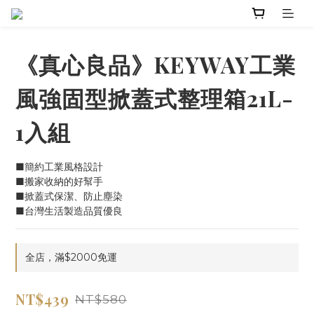
《真心良品》KEYWAY工業
風強固型掀蓋式整理箱21L-
1入組
■簡約工業風格設計
■搬家收納的好幫手
■掀蓋式保潔、防止塵染
■台灣生活製造品質優良
全店，滿$2000免運
NT$439
NT$580