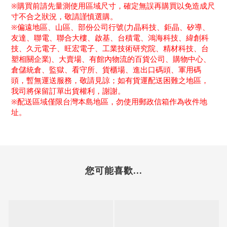
※購買前請先量測使用區域尺寸，確定無誤再購買以免造成尺
寸不合之狀況，敬請謹慎選購。
※偏遠地區、山區、部份公司行號
力晶科技、鉅晶、矽導、
(
友達、聯電、聯合大樓、啟基、台積電、鴻海科技、緯創科
技、久元電子、旺宏電子、工業技術研究院、精材科技、台
塑相關企業
、大賣場、有館內物流的百貨公司、購物中心、
)
倉儲統倉、監獄、看守所、貨櫃場、進出口碼頭、軍用碼
頭，暫無運送服務，敬請見諒；如有貨運配送困難之地區，
我司將保留訂單出貨權利，謝謝。
※配送區域僅限台灣本島地區，勿使用郵政信箱作為收件地
址。
您可能喜歡...