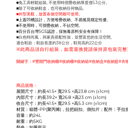
■
免工具輕鬆組裝
不使用時摺疊收納厚度僅
公分。
,
5.3
■
除了可收納鞋盒，也可收納任何物品。
■外型美觀，放置各個空間都可使用。
■上蓋凹槽設計，方便堆疊收納、不易搖晃穩定性優
。
■不使用時，可摺疊收納，不佔空間
。
■百分百台灣
認證，採無毒原料安全有保障！
SGS
■
白色時尚風
，與家具搭配性強，並豐富您的生活空間。
適合鞋款：鞋款長度約
公分，鞋筒高約
公分
38
22
※
此商品須自行組裝，如需退換貨請保持原包裝完整
關鍵字：
雙開門收納櫃
收納櫃
收納箱
收納盒
收納籃
衣
#
#
#
#
#
#
商品規格：
展開尺寸：約長
× 寬
×高
±
41.5
29.5
23.8 cm (
1c
m)
內部尺寸：約長
× 寬
×高
±
39.2
26.8
23 cm (
1c
m)
收合尺寸：約長
× 寬
×高
±
41.5
29.5
5.3 cm (
1c
m)
材質：箱體
聚丙烯
，拉把鈕扣、側扣片；配件：手拉
-PP(
)
容量：約
24L
耐重：約
5KG
顏色：如圖所示