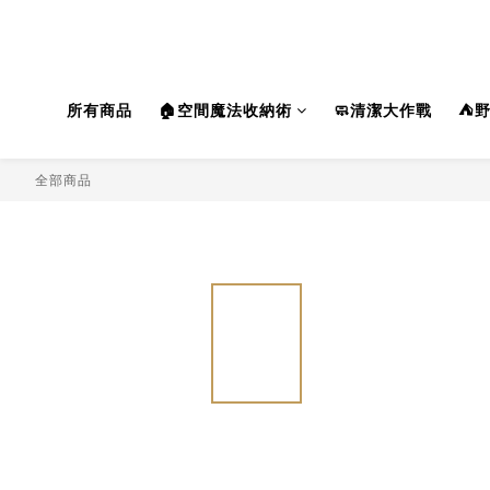
所有商品
🏠空間魔法收納術
🧼清潔大作戰
⛺
全部商品