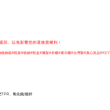
權利
退回、以免影響您的退換貨
！
物收納箱
鞋架
收納
鞋盒
層架
衣櫃
展示櫃
台灣製
真心良品
#
#
#
#
#
#
#
#
#KE
把
、氧化鐵
鍍鋅
TPR
/