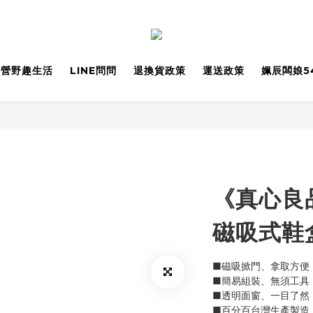
野營野趣生活
LINE問問
退換貨政策
運送政策
姵辰闆娘5
《真心良品
磁吸式鞋盒
■磁吸掀門、拿取方便
■簡易組裝、無須工具
■透明面窗、一目了然
■百分百台灣生產製造