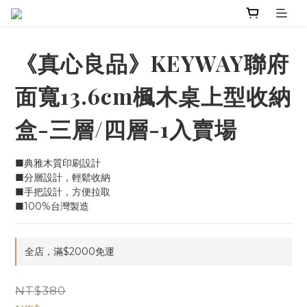
《真心良品》KEYWAY聯府
面寬13.6cm楓木桌上型收納
盒-三層/四層-1入賣場
■典雅木質印刷設計
■分層設計，輕鬆收納
■手把設計，方便拉取
■100%台灣製造
全店，滿$2000免運
NT$380