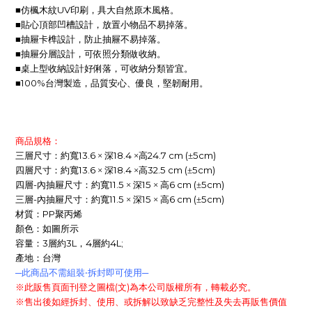
UV
■仿楓木紋
印刷，具大自然原木風格。
■貼心頂部凹槽設計，放置小物品不易掉落。
■抽屜卡榫設計，防止抽屜不易掉落。
■抽屜分層設計，可依照分類做收納。
■桌上型收納設計好俐落，可收納分類皆宜。
100%
■
台灣製造，品質安心、優良，堅韌耐用。
商品規格：
13.6
18.4
24.7 cm (
5cm)
三層尺寸：約寬
× 深
×高
±
13.6
18.4
32.5 cm (
5cm)
四層尺寸：約寬
× 深
×高
±
-
11.5
15
6 cm (
5cm)
四層
內抽屜尺寸：約寬
× 深
× 高
±
-
11.5
15
6 cm (
5cm)
三層
內抽屜尺寸：約寬
× 深
× 高
±
PP
材質：
聚丙烯
顏色：如圖所示
3
3L
4
4L;
容量：
層約
，
層約
產地：台灣
─此商品不需組裝
‧
拆封即可使用─
(
)
※此販售頁面刊登之圖檔
文
為本公司版權所有，轉載必究。
※售出後如經拆封、使用、或拆解以致缺乏完整性及失去再販售價值