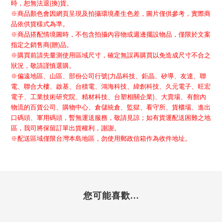
(
)
時，恕無法退
換
貨。
※商品顏色會因網頁呈現及拍攝環境產生色差，圖片僅供參考，實際商
品依供貨樣式為準。
※商品搭配情境圖時，不包含拍攝內容物或週邊擺設物品，僅限於文案
(
)
指定之銷售商
贈
品。
※購買前請先量測使用區域尺寸，確定無誤再購買以免造成尺寸不合之
狀況，敬請謹慎選購。
(
※偏遠地區、山區、部份公司行號
力晶科技、鉅晶、矽導、友達、聯
電、聯合大樓、啟基、台積電、鴻海科技、緯創科技、久元電子、旺宏
)
電子、工業技術研究院、精材科技、台塑相關企業
、大賣場、有館內
物流的百貨公司、購物中心、倉儲統倉、監獄、看守所、貨櫃場、進出
口碼頭、軍用碼頭，暫無運送服務，敬請見諒；如有貨運配送困難之地
區，我司將保留訂單出貨權利，謝謝。
※配送區域僅限台灣本島地區，勿使用郵政信箱作為收件地址。
您可能喜歡...