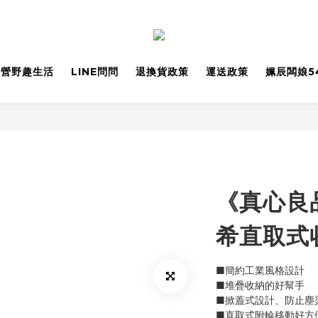
野營野趣生活
LINE問問
退換貨政策
運送政策
姵辰闆娘5
《真心良品
希直取式收
■簡約工業風格設計
■堆疊收納的好幫手
■掀蓋式設計、防止塵
■直取式附輪移動好方