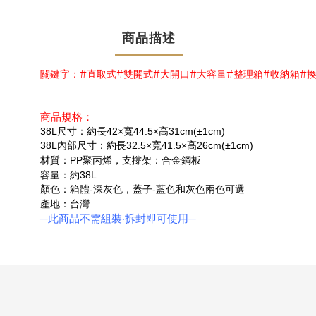
商品描述
關鍵字：
直取式
雙開式
大開口
大容量
整理箱
收納箱
#
#
#
#
#
#
#
商品規格：
尺寸：約長
寬
高
38L
42×
44.5×
31cm(±1cm)
內部尺寸：約長
寬
高
38L
32.5×
41.5×
26cm(±1cm)
材質：
聚丙烯，支撐架：合金鋼板
PP
容量：約
38L
顏色：箱體
深灰色，蓋子
藍色和灰色兩色可選
-
-
產地：台灣
─此商品不需組裝
‧
拆封即可使用─