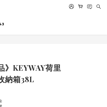
43
》KEYWAY荷里
納箱38L
染
便