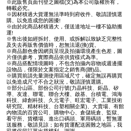
※此販售頁面刊登之圖檔(文)為本公司版權所有，
轉載必究。
※因材積過大貨運無法準時到府收件、敬請謹慎選
購、以免造成您的困擾!
※由於此商品材積過大，僅送達地址一樓不協助搬
運!
※售出後如經拆封、使用、或拆解以致缺乏完整性
及失去再販售價值時，恕無法退(換)貨。
※商品顏色會因網頁呈現及拍攝環境產生色差，圖
片僅供參考，實際商品依供貨樣式為準。
※商品搭配情境圖時，不包含拍攝內容物或週邊擺
設物品，僅限於文案指定之銷售商(贈)品。
※購買前請先量測使用區域尺寸，確定無誤再購買
以免造成尺寸不合之狀況，敬請謹慎選購。
※部分山區、部份公司行號(力晶科技、鉅晶、矽
導、友達、聯電、聯合大樓、啟基、台積電、鴻海
科技、緯創科技、久元電子、旺宏電子、工業技術
研究院、精材科技、台塑相關企業)、大賣場、有館
內物流的百貨公司、購物中心、倉儲統倉、監獄、
看守所、貨櫃場、進出口碼頭、軍用碼頭，暫無運
送服務，敬請見諒；如有貨運配送困難之地區，我