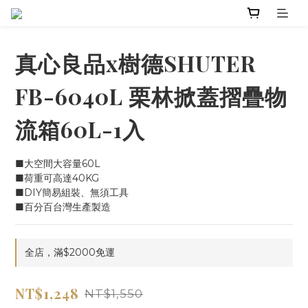
真心良品x樹德SHUTER
FB-6040L 栗林掀蓋摺疊物
流箱60L-1入
■大空間大容量60L
■荷重可高達40KG
■DIY簡易組裝、無須工具
■百分百台灣生產製造
全店，滿$2000免運
NT$1,248
NT$1,550