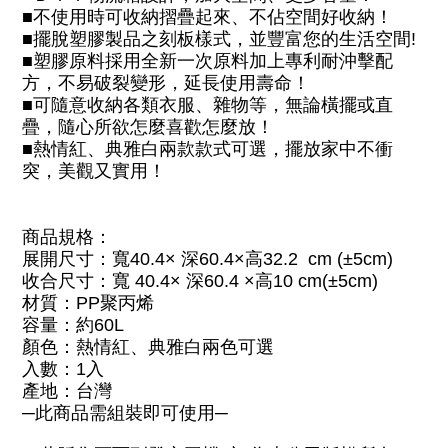
■不使用時可收納摺疊起來、不佔空間好收納！
■擺脫塑膠製品之刻板樣式，並豐富您的生活空間
!
■
塑膠原料採用全新一次原料加上專利耐沖擊配
方，不易破裂變形，延長使用壽命！
■
可隨意收納各類衣服、雜物等，無論橫擺或直
疊，隨心所欲怎麼喜歡怎麼放！
■
熱情紅、典雅白兩款款式可選，擺放家中不衝
突，美觀又實用
！
商品規格：
展開尺寸：寬
40.4
× 深
60.4
×高
32.2 cm (
±
5cm)
收合尺寸：寬
40.4
× 深
60.4
×高
10 cm(
±
5cm)
材質：
PP
聚丙烯
容量：約
60L
顏色：熱情紅、典雅白兩色可選
入數：
1
入
產地：台灣
─此商品需組裝即可使用─