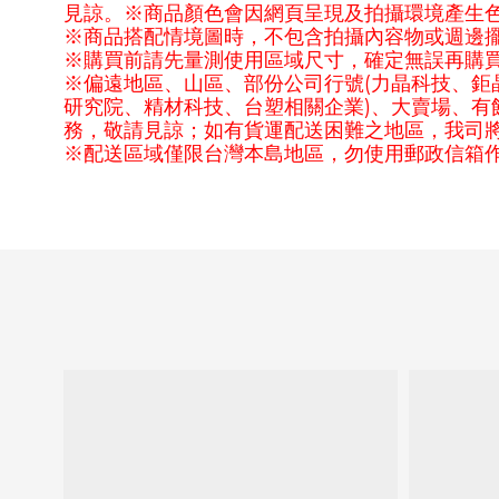
見諒。※商品顏色會因網頁呈現及拍攝環境產生
※商品搭配情境圖時，不包含拍攝內容物或週邊
※購買前請先量測使用區域尺寸，確定無誤再購
(
※偏遠地區、山區、部份公司行號
力晶科技、鉅
)
研究院、精材科技、台塑相關企業
、大賣場、有
務，敬請見諒；如有貨運配送困難之地區，我司
※配送區域僅限台灣本島地區，勿使用郵政信箱