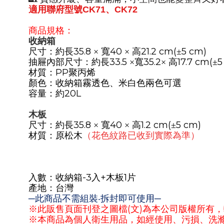
適用聯府型號
CK71
、
CK72
商品規格：
收納箱
35.8
40
21.2 cm(
5 cm)
尺寸：約長
× 寬
× 高
±
33.5
35.2
17.7 cm(
5
抽屜內部尺寸：約長
×寬
× 高
±
PP
材質：
聚丙烯
顏色：收納箱霧透色、米白色兩色可選
20L
容量：約
木板
35.8
40
1.2 cm(
5 cm)
尺寸：約長
× 寬
× 高
±
材質：原松木
（花色紋路已收到實際為準）
-3
+
1
入數：收納箱
入
木板
片
產地：台灣
─此商品不需組裝‧拆封即可使用─
(
)
※此販售頁面刊登之圖檔
文
為本公司版權所有，
※本商品為個人衛生用品，如經使用、污損、洗