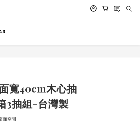
43
面寬40cm木心抽
箱3抽組-台灣製
桌面空間