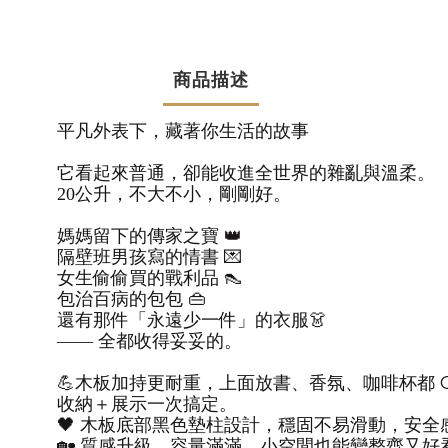
商品描述
平凡外表下，藏著你生活的故事
它看起來普通，卻能收進全世界的雜亂與溫柔。
20
公升，不大不小，剛剛好。
媽媽留下的傳家之寶
👑
隔壁班男孩寫的情書
💌
女生偷偷買的戰利品
👠
包治百病的包包
👜
還有那件「永遠少一件」的衣服
👗
—— 全都收得妥妥的。
💪
木板加持更耐重，上面放書、香氛、咖啡杯都
收納＋展示一次搞定。
🖤
木板底部黑色墊柱設計，穩固不易滑動，安全
🏡
質感升級、容量滿滿，小空間也能變整齊又好