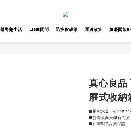
野營野趣生活
LINE問問
退換貨政策
運送政策
姵辰闆娘5
真心良品 
屜式收納
■搭配木蓋，延伸你的
■打造桌面美學新高度
■台灣製造品質保證