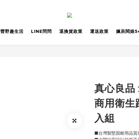
野營野趣生活
LINE問問
退換貨政策
運送政策
姵辰闆娘5
真心良品 
商用衛生踏
入組
■台灣製堅固耐用品質