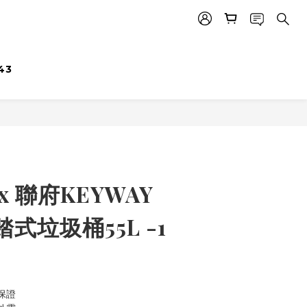
43
x 聯府KEYWAY
式垃圾桶55L -1
保證