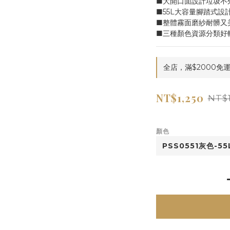
■大開口面設計垃圾不
■55L大容量腳踏式設
■整體霧面磨紗耐髒又
■三種顏色資源分類好
全店，滿$2000免
NT$1,250
NT$1
顏色