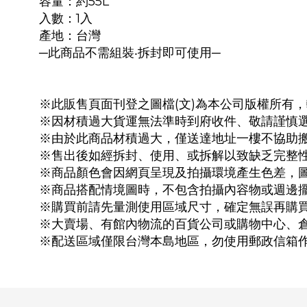
容量：約55L
入數：1入
產地：台灣
─此商品不需組裝‧拆封即可使用─
(
)
※此販售頁面刊登之圖檔
文
為本公司版權所有，
※因材積過大貨運無法準時到府收件、敬請謹慎
※由於此商品材積過大，僅送達地址一樓不協助
※售出後如經拆封、使用、或拆解以致缺乏完整
※商品顏色會因網頁呈現及拍攝環境產生色差，
※商品搭配情境圖時，不包含拍攝內容物或週邊
※購買前請先量測使用區域尺寸，確定無誤再購
※大賣場、有館內物流的百貨公司或購物中心、
※配送區域僅限台灣本島地區，勿使用郵政信箱