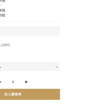
外露
計
美觀
輕鬆
運
,580
加入購物車