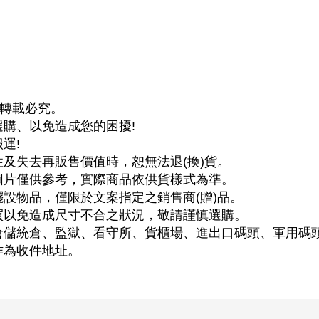
轉載必究。
選購、以免造成您的困擾
!
搬運
!
性及失去再販售價值時，恕無法退
(
換
)
貨。
圖片僅供參考，實際商品依供貨樣式為準。
擺設物品，僅限於文案指定之銷售商
(
贈
)
品。
買以免造成尺寸不合之狀況，敬請謹慎選購。
倉儲統倉、監獄、看守所、貨櫃場、進出口碼頭、軍用碼
作為收件地址。