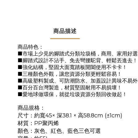
商品描述
商品特色：
■市場上少見的腳踏式分類垃圾桶
，
商用
、
家用好選
■腳踏式設計不沾手
、
免去彎腰駝背
、
輕鬆丟進去
！
■強化結構
，堅固大面寬踏板開闔使用不卡卡！
■三種顏色
外觀，讓
您資源分類更輕鬆容易
！
■
高級塑料製成
、可防潮防水、加蓋設計異味不易外
■百分百台灣製造，材質堅固耐用不易損壞！
■
愛地球做環保
，就從垃圾資源分類回收做起
！
商品規格：
尺寸：約寬45× 深38.1 × 高58.8cm (±1cm)
材質：PP聚丙烯
顏色：灰色、紅色、藍色三色可選