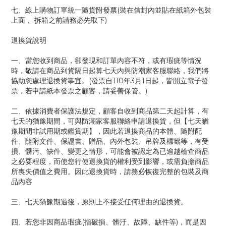
七、線上購物訂單統一隨貨附發票(裝在信封內並貼在紙箱外包裝
上面， 拆箱之前請務必先取下)
退換貨說明
一、當您收到商品，卻發現和訂單內容不符，或有瑕疵等情況
時，敬請在商品到貨隔日起算七天內與防潮家客服聯絡，我們將
協助您處理退換貨事宜。(發票自110年3月1日起，皆開立電子發
票，若申請紙本發票之顧客，請妥善保管。)
二、依據消費者保護法規定，顧客自收到商品第二天起計算，有
七天的猶豫期間，可與防潮家客服聯絡申請退換貨，但【七天猶
豫期間非試用期或鑑賞期】，因此若退換商品的本體、隨附配
件、隨附文件、保證書、贈品、內外包裝、吊牌及標籤等，有受
損、髒污、缺件、變更之情形，可能會被認定為已逾越檢查商品
之必要程度，而使您行使退換貨的權利受到影響，或需負擔商品
所喪失價值之費用。因此退換貨時，請務必恢復完整的包裝及商
品內容
三、七天猶豫期過後，原則上不接受任何理由的退換貨。
四、若您非因商品瑕疵(指破損、髒汙、故障、缺件等)，而是因