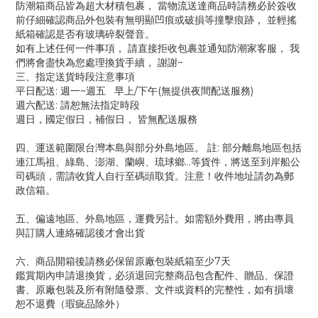
防潮箱商品皆為超大材積包裹， 當物流送達商品時請務必於簽收
前仔細確認商品外包裝有無明顯凹痕或破損等撞擊痕跡， 並輕搖
紙箱確認是否有玻璃碎裂聲音。
如有上述任何一件事項， 請直接拒收包裹並通知防潮家客服， 我
們將會盡快為您處理換貨手續， 謝謝~
三、指定送貨時段注意事項
平日配送: 週一~週五 早上/下午(無提供夜間配送服務)
週六配送: 請恕無法指定時段
週日，國定假日，補假日， 皆無配送服務
四、運送範圍限台灣本島與部分外島地區。 註: 部分離島地區包括
連江馬祖、綠島、澎湖、蘭嶼、琉球鄉…等貨件，將送至到岸船公
司碼頭，需請收貨人自行至碼頭取貨。注意！收件地址請勿為郵
政信箱。
五、偏遠地區、外島地區，運費另計。如需額外費用，將由專員
與訂購人連絡確認後才會出貨
六、商品開箱後請務必保留原廠包裝紙箱至少7天
鑑賞期內申請退換貨，必須退回完整商品包含配件、贈品、保證
書、原廠包裝及所有附隨發票、文件或資料的完整性，如有損壞
恕不退費（瑕疵品除外）