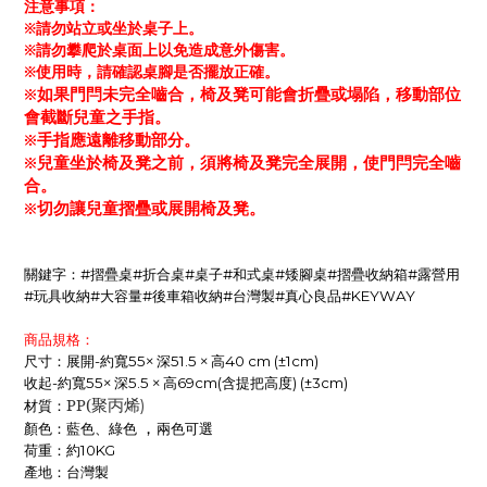
注意事項：
※請勿站立或坐於桌子上。
※
請勿攀爬於桌面上以免造成意外傷害
。
※
使用時，請確認桌腳是否擺放正確
。
※如果門閂未完全嚙合，椅及凳可能會折疊或塌陷，移動部位
會截斷兒童之手指。
※手指應遠離移動部分。
※兒童坐於椅及凳之前，須將椅及凳完全展開，使門閂完全嚙
合。
※切勿讓兒童摺疊或展開椅及凳。
關鍵字：
摺疊桌
折合桌
桌子
和式桌
矮腳桌
摺疊收納箱
露營用
#
#
#
#
#
#
#
玩具收納
大容量
後車箱收納
台灣製
真心良品
#
#
#
#
#
#KEYWAY
商品規格：
尺寸：展開
約寬
× 深
× 高
-
55
51.5
40 cm (±1cm)
收起
約寬
× 深
× 高
含提把高度
-
55
5.5
69cm(
) (±3cm)
PP(
聚丙烯
材質：
)
，
顏色：藍色、綠色
兩色可選
荷重：約
10KG
產地：台灣製