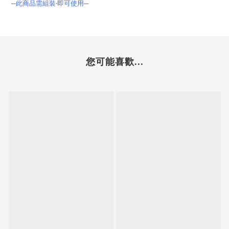
─此商品需組裝
‧
即可使用─
您可能喜歡...