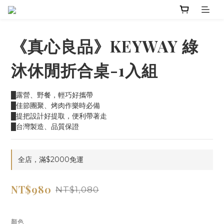
《真心良品》KEYWAY 綠
沐休閒折合桌-1入組
█露營、野餐，輕巧好攜帶
█佳節團聚、烤肉作樂時必備
█提把設計好提取，便利帶著走
█台灣製造、品質保證
全店，滿$2000免運
NT$980
NT$1,080
顏色